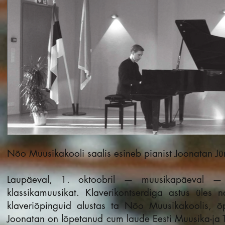
Nõo Muusikakooli saalis esineb pianist Joonatan J
Laupäeval, 1. oktoobril — muusikapäeval — 
klassikamuusikat. Klaverikontserdiga astus üles
klaveriõpinguid alustas ta Nõo Muusikakoolis, õp
Joonatan on lõpetanud cum laude Eesti Muusika-ja Te