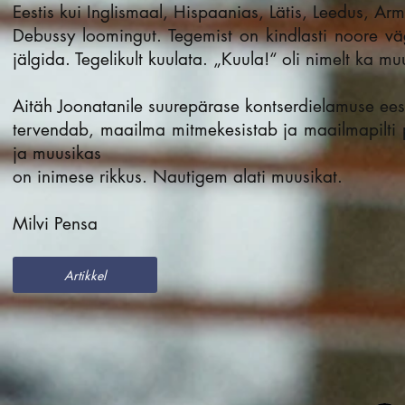
Eestis kui Inglismaal, Hispaanias, Lätis, Leedus, Ar
Debussy loomingut. Tegemist on kindlasti noore väg
jälgida. Tegelikult kuulata. „Kuula!“ oli nimelt ka 
Aitäh Joonatanile suurepärase kontserdielamuse ee
tervendab, maailma mitmekesistab ja maailmapilt
ja muusikas
on inimese rikkus. Nautigem alati muusikat.
Milvi Pensa
Artikkel