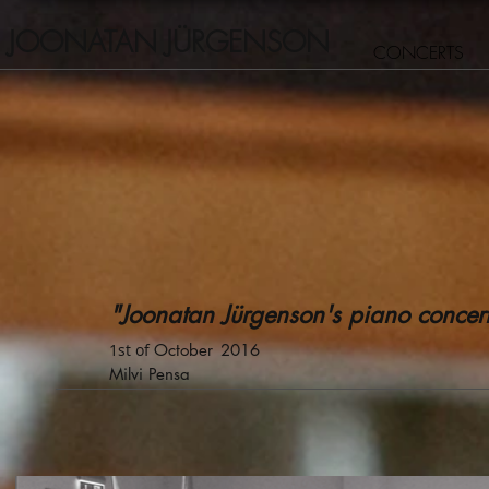
JOONATAN JÜRGENSON
CONCERTS
"Joonatan Jürgenson's piano concer
1st of
October
2016
Milvi Pensa