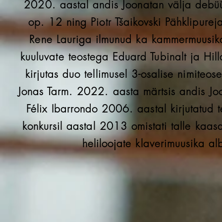
2020. aastal andis Joonatan välja debü
op. 12 ning Piotr Tšaikovski Pähklipurej
Rene Lauriga ilmunud ka kammermuusika
kuuluvate teostega Eduard Tubinalt ja Hill
kirjutas duo tellimusel 3-osalise nimiteo
Jonas Tarm. 2022. aasta märtsis andis Joo
Félix Ibarrondo 2006. aastal kirjutatud 
konkursil aastal 2013 omistati talle kaa
heliloojate klaverimuusika 