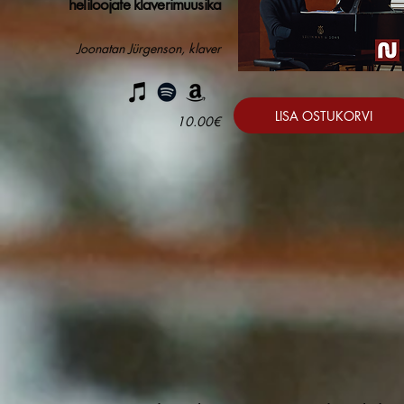
heliloojate klaverimuusika
Joonatan Jürgenson, klaver
LISA OSTUKORVI
10.00€