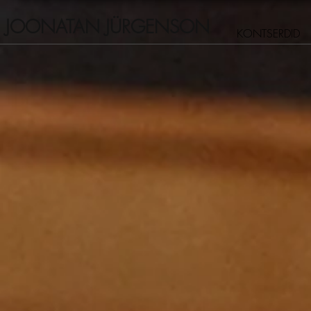
JOONATAN JÜRGENSON
KONTSERDID